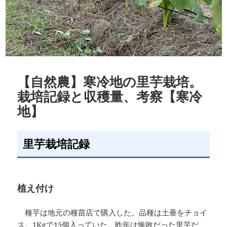
【自然農】寒冷地の里芋栽培。
栽培記録と収穫量、考察【寒冷
地】
里芋栽培記録
植え付け
種芋は地元の種苗店で購入した。品種は土垂をチョイ
ス。1Kgで15個入っていた。昨年は惨敗だった里芋だ