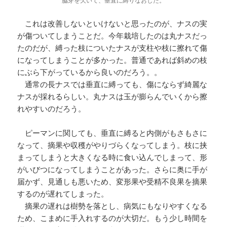
脇芽を欠いて、垂直に縛りなおした。
これは改善しないといけないと思ったのが、ナスの実
が傷ついてしまうことだ。今年栽培したのは丸ナスだっ
たのだが、縛った枝についたナスが支柱や枝に擦れて傷
になってしまうことが多かった。普通であれば斜めの枝
にぶら下がっているから良いのだろう。。
通常の長ナスでは垂直に縛っても、傷にならず綺麗な
ナスが採れるらしい。丸ナスは玉が膨らんでいくから擦
れやすいのだろう。
ピーマンに関しても、垂直に縛ると内側がもさもさに
なって、摘果や収穫がやりづらくなってしまう。枝に挟
まってしまうと大きくなる時に食い込んでしまって、形
がいびつになってしまうことがあった。さらに奥に手が
届かず、見通しも悪いため、変形果や受精不良果を摘果
するのが遅れてしまった。
摘果の遅れは樹勢を落とし、病気にもなりやすくなる
ため、こまめに手入れするのが大切だ。もう少し時間を