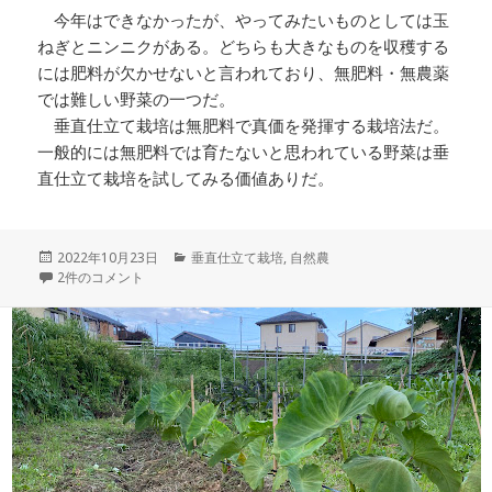
今年はできなかったが、やってみたいものとしては玉
ねぎとニンニクがある。どちらも大きなものを収穫する
には肥料が欠かせないと言われており、無肥料・無農薬
では難しい野菜の一つだ。
垂直仕立て栽培は無肥料で真価を発揮する栽培法だ。
一般的には無肥料では育たないと思われている野菜は垂
直仕立て栽培を試してみる価値ありだ。
投
カ
2022年10月23日
垂直仕立て栽培
,
自然農
稿
【DOHO STYLE】垂直仕立て栽培の結果・感想【無肥料栽培】 への
テ
2件のコメント
日:
ゴ
リ
ー