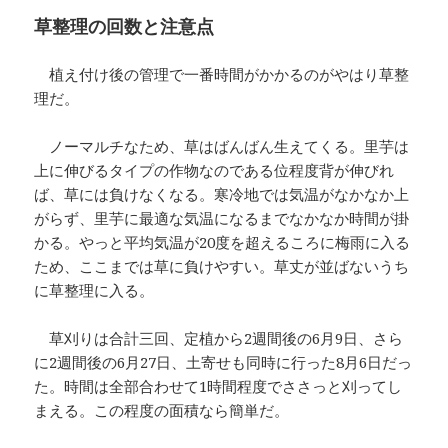
草整理の回数と注意点
植え付け後の管理で一番時間がかかるのがやはり草整
理だ。
ノーマルチなため、草はばんばん生えてくる。里芋は
上に伸びるタイプの作物なのである位程度背が伸びれ
ば、草には負けなくなる。寒冷地では気温がなかなか上
がらず、里芋に最適な気温になるまでなかなか時間が掛
かる。やっと平均気温が20度を超えるころに梅雨に入る
ため、ここまでは草に負けやすい。草丈が並ばないうち
に草整理に入る。
草刈りは合計三回、定植から2週間後の6月9日、さら
に2週間後の6月27日、土寄せも同時に行った8月6日だっ
た。時間は全部合わせて1時間程度でささっと刈ってし
まえる。この程度の面積なら簡単だ。