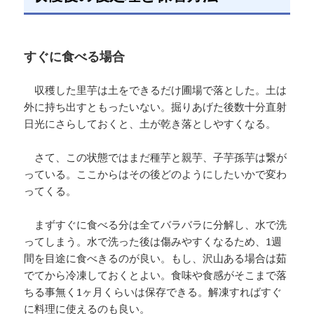
すぐに食べる場合
収穫した里芋は土をできるだけ圃場で落とした。土は
外に持ち出すともったいない。掘りあげた後数十分直射
日光にさらしておくと、土が乾き落としやすくなる。
さて、この状態ではまだ種芋と親芋、子芋孫芋は繋が
っている。ここからはその後どのようにしたいかで変わ
ってくる。
まずすぐに食べる分は全てバラバラに分解し、水で洗
ってしまう。水で洗った後は傷みやすくなるため、1週
間を目途に食べきるのが良い。もし、沢山ある場合は茹
でてから冷凍しておくとよい。食味や食感がそこまで落
ちる事無く1ヶ月くらいは保存できる。解凍すればすぐ
に料理に使えるのも良い。