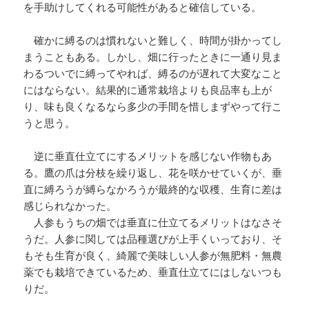
を手助けしてくれる可能性があると確信している。
確かに縛るのは慣れないと難しく、時間が掛かってし
まうこともある。しかし、畑に行ったときに一通り見ま
わるついでに縛ってやれば、縛るのが遅れて大変なこと
にはならない。結果的に通常栽培よりも良品率も上が
り、味も良くなるなら多少の手間を惜しまずやって行こ
うと思う。
逆に垂直仕立てにするメリットを感じない作物もあ
る。鷹の爪は分枝を繰り返し、花を咲かせていくが、垂
直に縛ろうが縛らなかろうが最終的な収穫、生育に差は
感じられなかった。
人参もうちの畑では垂直に仕立てるメリットはなさそ
うだ。人参に関しては品種選びが上手くいっており、そ
もそも生育が良く、綺麗で美味しい人参が無肥料・無農
薬でも栽培できているため、垂直仕立てにはしないつも
りだ。