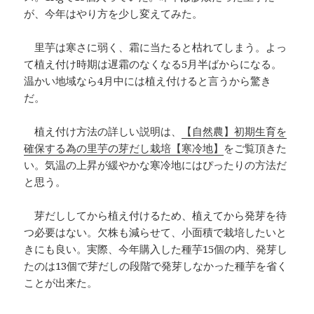
が、今年はやり方を少し変えてみた。
里芋は寒さに弱く、霜に当たると枯れてしまう。よっ
て植え付け時期は遅霜のなくなる5月半ばからになる。
温かい地域なら4月中には植え付けると言うから驚き
だ。
植え付け方法の詳しい説明は、
【自然農】初期生育を
確保する為の里芋の芽だし栽培【寒冷地】
をご覧頂きた
い。気温の上昇が緩やかな寒冷地にはぴったりの方法だ
と思う。
芽だししてから植え付けるため、植えてから発芽を待
つ必要はない。欠株も減らせて、小面積で栽培したいと
きにも良い。実際、今年購入した種芋15個の内、発芽し
たのは13個で芽だしの段階で発芽しなかった種芋を省く
ことが出来た。