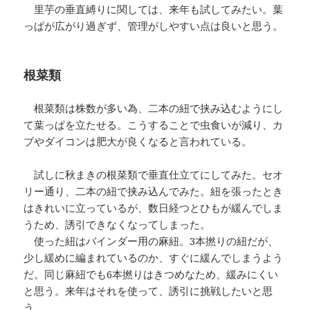
里芋の垂直縛りに関しては、来年も試してみたい。葉
っぱが広がり過ぎず、管理がしやすい点は良いと思う。
根菜類
根菜類は株数が多い為、二本の紐で挟み込むようにし
て葉っぱを立たせる。こうすることで虫食いが減り、カ
ブやダイコンは肥大が良くなると言われている。
試しに秋まきの根菜類で垂直仕立てにしてみた。セオ
リー通り、二本の紐で挟み込んでみた。紐を張ったとき
はきれいに立っているが、数日経つとひもが緩んでしま
うため、誘引できなくなってしまった。
使った紐はバインダー用の麻紐。3本撚りの紐だが、
少し緩めに編まれているのか、すぐに緩んでしまうよう
だ。同じ麻紐でも6本撚りはきつめなため、緩みにくい
と思う。来年はそれを使って、誘引に挑戦したいと思
う。