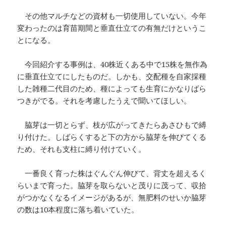
その他マルチなどの資材も一切使用していない。今年
変わったのは育苗期間と垂直仕立ての有無だけというこ
とになる。
今回紹介する事例は、40株近くある中で15株を無作為
に垂直仕立てにしたものだ。しかも、交配種を自家採種
した雑種二代目のため、種によっても生育にかなりばら
つきがでる。それを考慮したうえで聞いてほしい。
脇芽は一切とらず、枝が広がってきたらあさひもで縛
り付けた。しばらくすると下の方から脇芽を伸びてくる
ため、それも支柱に縛り付けていく。
一番良く育った株はぐんぐん伸びて、背丈を超えるく
らいまで育った。脇芽を取らないと茂りに茂って、収拾
がつかなくなるイメージがあるが、無肥料のせいか脇芽
の数は10本程度に落ち着いていた。