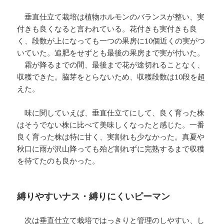
垂直仕立て栽培は植物ホルモンのバランスが整い、実
付きも良くなると言われている。花付きも実付きも良
く、段数が上になっても一つの果房に10個近くの実がつ
いていた。追肥をせずとも最後の果房まで実が付いた。
霜が降るまでの間、最後まで花が途切れることなく、
収穫できた。脇芽をとらないため、収穫段数は10段を超
えた。
味に関していえば、垂直仕立てにして、良く育った株
はそうでない株に比べて美味しくなったと感じた。一番
良く育った株は特に甘く、実割れも少なかった。真夏や
秋口に雨が沢山降っても殆ど割れずに完熟するまで収穫
を待てたのも良かった。
縛りやすいナス・縛りにくいピーマン
次は垂直仕立て栽培ではっきりと管理のしやすい、し