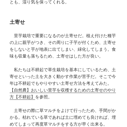
とも、湿り気を保ってくれる。
土寄せ
里芋栽培で重要になるのが土寄せだ。植え付けた種芋
の上に親芋がつき、その周りに子芋が付くため、土寄せ
をしないと芋が地表に出てしまい、緑化してしまう。食
味も収量も落ちるため、土寄せはした方が良い。
私たちは不耕起で草生栽培を基本にしているため、土
寄せといった土を大きく動かす作業が苦手だ。そこで今
年は不耕起でもやりやすい土寄せ方法を考えてみた。
【自然農】おいしい里芋を収穫するための土寄せのやり
方【不耕起】
を参照。
土寄せの際に草マルチをよけて行ったため、手間がか
かる。枯れている草であれば土に埋めても良ければ、埋
めてしまって再度草マルチをする方が早く出来る。