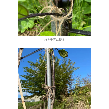
枝を垂直に縛る