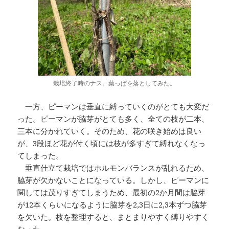
栽培終了時のナス。葉っぱを落としてみた。
一方、ピーマンは垂直に縛っていくのがとても大変だ
った。ピーマンが脇芽がとても多く、全ての枝が二本、
三本に分かれていく。そのため、花の咲き始めは良い
が、3段ほど花が付く頃には枝が多すぎて縛れなくなっ
てしまった。
垂直仕立て栽培ではホルモンバランスが乱れるため、
脇芽が欠かないことになっている。しかし、ピーマンに
関しては茂りすぎてしまうため、最初の2か月間は脇芽
が12本くらいになるように脇芽を2,3日に2,3本ずつ脇芽
を欠いた。枝を整理すると、まとまりやすく縛りやすく
なった。