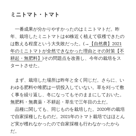
ミニトマト・トマト
一番成果が分かりやすかったのはミニトマトだ。昨
年、栽培したミニトマトは40株近く植えて収穫できたの
は数える程度という大失敗だった。(→
【自然農】2021
年のミニトマトが全然できなかった理由とその対策【不
耕起・無肥料】
)その問題点を改善し、今年の栽培をス
タートさせた。
まず、栽培した場所は昨年と全く同じだ。さらに、い
わゆる肥料や堆肥は一切投入していない。草を刈って敷
く事を繰り返し、冬になってもそのままにしておいた。
無肥料・無農薬・不耕起・草生で三年目の土だ。
品種に関しても、同じものを栽培した。2020年の栽培
で自家採種したものだ。2021年のトマト栽培ではほとん
ど実が穫れなかったので自家採種も行わなかったから
だ。