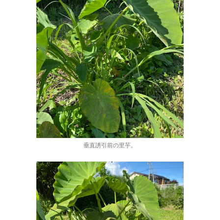
垂直誘引前の里芋。