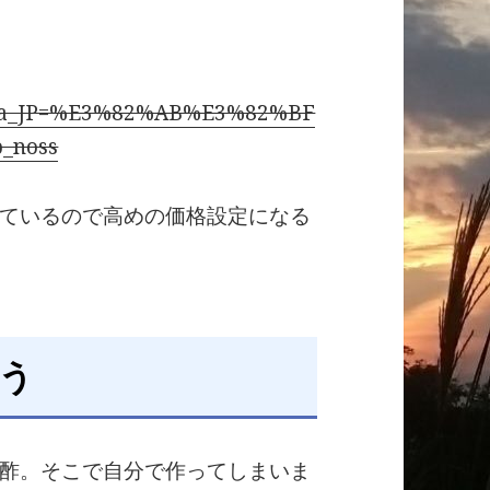
a_JP=%E3%82%AB%E3%82%BF
_noss
ているので高めの価格設定になる
う
酢。そこで自分で作ってしまいま