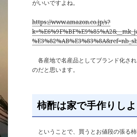
がいいですよね。
https://www.amazon.co.jp/s?
k=%E6%9F%BF%E9%85%A2&__mk_j
%E3%82%AB%E3%83%8A&ref=nb_sb
各産地で名産品としてブランド化され
のだと思います。
柿酢は家で手作りしよ
ということで、買うとお値段の張る柿