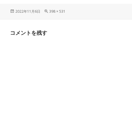
投
フ
2022年11月6日
398 × 531
稿
ル
日:
サ
イ
コメントを残す
ズ