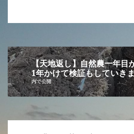
投
稿
【天地返し】自然農一年目
ナ
1年かけて検証もしていき
ビ
内で公開
ゲ
ー
シ
ョ
ン