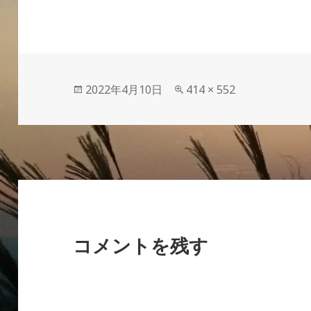
投
フ
2022年4月10日
414 × 552
稿
ル
日:
サ
イ
ズ
コメントを残す