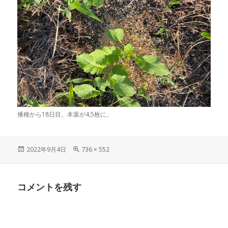
播種から18日目。本葉が4,5枚に。
投
フ
2022年9月4日
736 × 552
稿
ル
日:
サ
イ
コメントを残す
ズ