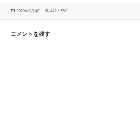
投
フ
2022年9月4日
442 × 552
稿
ル
日:
サ
イ
コメントを残す
ズ