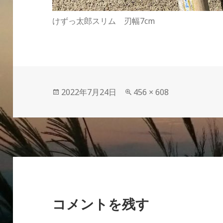
けずっ太郎スリム 刃幅7cm
投
フ
2022年7月24日
456 × 608
稿
ル
日:
サ
イ
ズ
コメントを残す