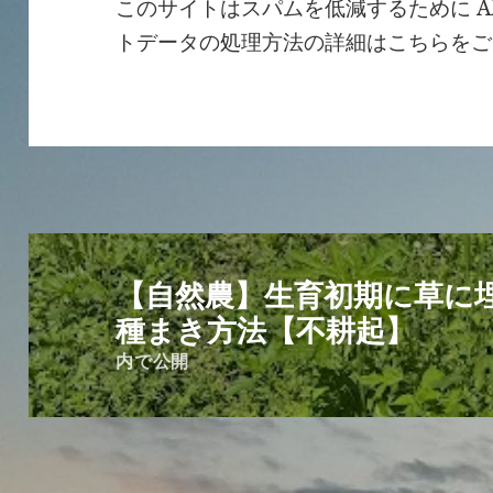
このサイトはスパムを低減するために Ak
トデータの処理方法の詳細はこちらをご
投
稿
【自然農】生育初期に草に
ナ
種まき方法【不耕起】
ビ
内で公開
ゲ
ー
シ
ョ