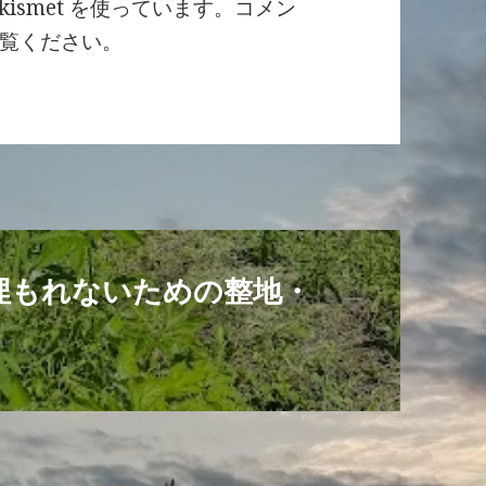
ismet を使っています。
コメン
覧ください
。
埋もれないための整地・