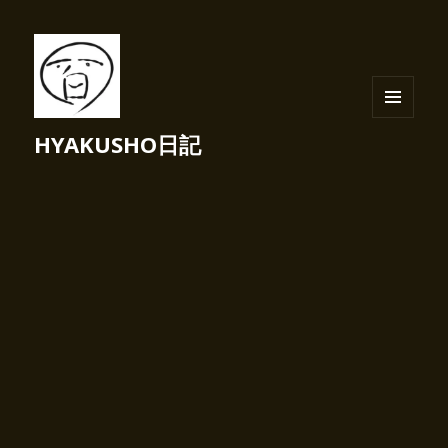
メニュ
HYAKUSHO日記
ーとウ
ィジェ
ット