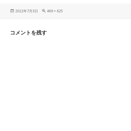
投
フ
2022年7月3日
469 × 625
稿
ル
日:
サ
イ
コメントを残す
ズ