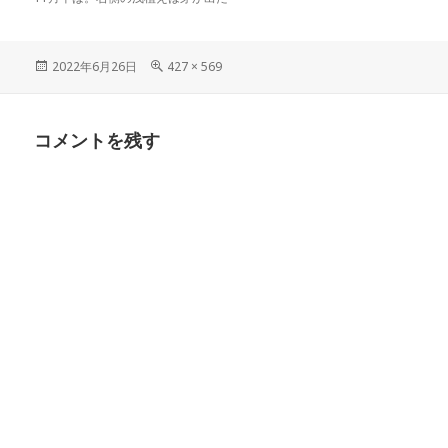
投
フ
2022年6月26日
427 × 569
稿
ル
日:
サ
イ
コメントを残す
ズ