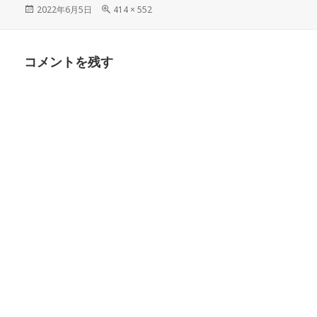
投
フ
2022年6月5日
414 × 552
稿
ル
日:
サ
イ
コメントを残す
ズ