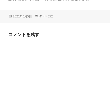
投
フ
2022年6月5日
414 × 552
稿
ル
日:
サ
イ
コメントを残す
ズ