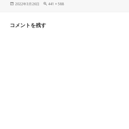
投
フ
2022年3月26日
441 × 588
稿
ル
日:
サ
イ
コメントを残す
ズ