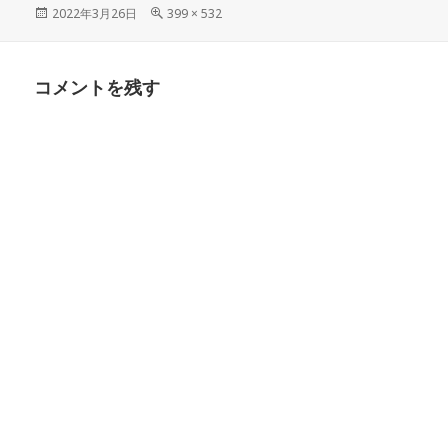
投
フ
2022年3月26日
399 × 532
稿
ル
日:
サ
イ
コメントを残す
ズ