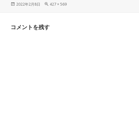
投
フ
2022年2月8日
427 × 569
稿
ル
日:
サ
イ
コメントを残す
ズ