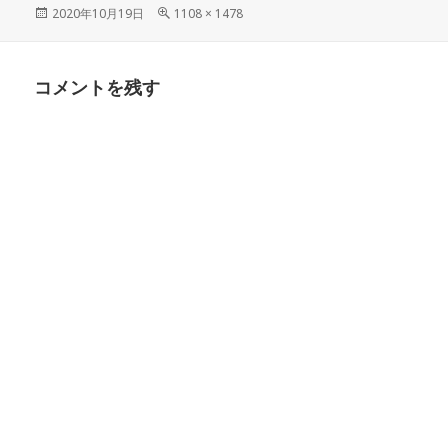
投
フ
2020年10月19日
1108 × 1478
稿
ル
日:
サ
イ
コメントを残す
ズ