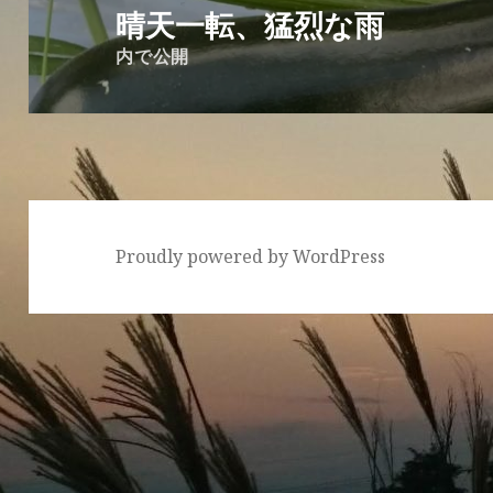
稿
晴天一転、猛烈な雨
ナ
内で公開
ビ
ゲ
ー
シ
ョ
ン
Proudly powered by WordPress