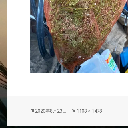
投
フ
2020年8月23日
1108 × 1478
稿
ル
日:
サ