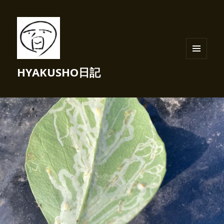
メニュ
HYAKUSHO日記
ーとウ
ィジェ
ット