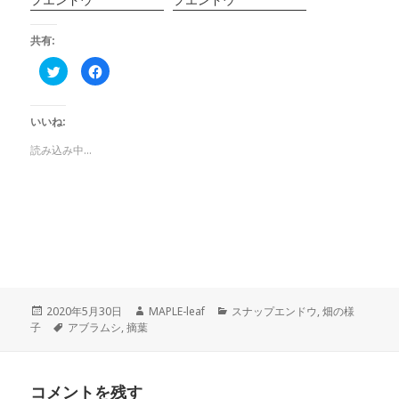
共有:
ク
F
リ
a
ッ
c
ク
e
し
b
いいね:
て
o
T
o
w
k
読み込み中...
i
で
t
共
t
有
e
す
r
る
で
に
共
は
有
ク
(
リ
新
ッ
し
ク
い
し
ウ
て
ィ
く
ン
だ
投
作
カ
2020年5月30日
MAPLE-leaf
スナップエンドウ
,
畑の様
ド
さ
ウ
い
稿
タ
成
テ
子
アブラムシ
,
摘葉
で
(
日:
グ
者
ゴ
開
新
き
し
リ
ま
い
ー
す
ウ
)
ィ
コメントを残す