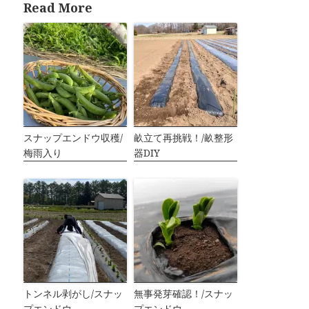
Read More
スナップエンドウ収穫/
畝立て再挑戦！/畝整形
梅雨入り
器DIY
トンネル剥がし/スナッ
無事発芽確認！/スナッ
プエンドウ
プエンドウ