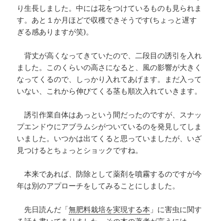
り生長しました。中には花をつけているものも見られま
す。あと１か月ほどで収穫できそうです(ちょっと遅す
ぎる感ありますが笑)。
背丈が高くなってきていたので、二段目の誘引を入れ
ました。このくらいの高さになると、風の影響が大きく
なってくるので、しっかり入れてあげます。まだ入って
いない、これから伸びてくる茎も順次入れていきます。
誘引作業自体はあっという間だったのですが、スナッ
プエンドウにアブラムシがついているのを発見してしま
いました。いつかは出てくると思っていましたが、いざ
見つけるとちょっとショックですね。
本来であれば、防除として薬剤を噴霧するのですが今
年は別のアプローチをしてみることにしました。
先日読んだ「
無肥料栽培を実現する本
」に害虫に関す
る話も書いてありました。その本の著者が言うには、