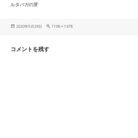
ルタバガの芽
投
フ
2020年5月29日
1108 × 1478
稿
ル
日:
サ
イ
コメントを残す
ズ