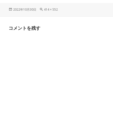
投
フ
2022年10月30日
414 × 552
稿
ル
日:
サ
イ
コメントを残す
ズ