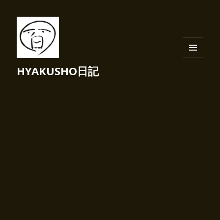
メニュ
HYAKUSHO日記
ーとウ
ィジェ
ット