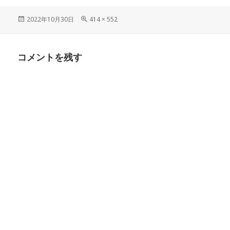
投
フ
2022年10月30日
414 × 552
稿
ル
日:
サ
イ
コメントを残す
ズ