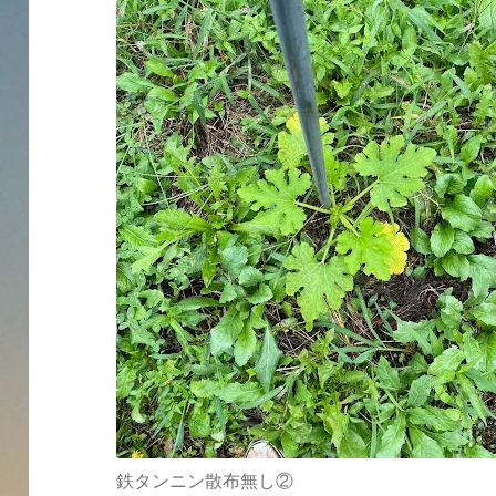
鉄タンニン散布無し②