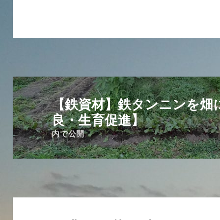
投
稿
【鉄資材】鉄タンニンを畑
ナ
良・生育促進】
ビ
内で公開
ゲ
ー
シ
ョ
ン