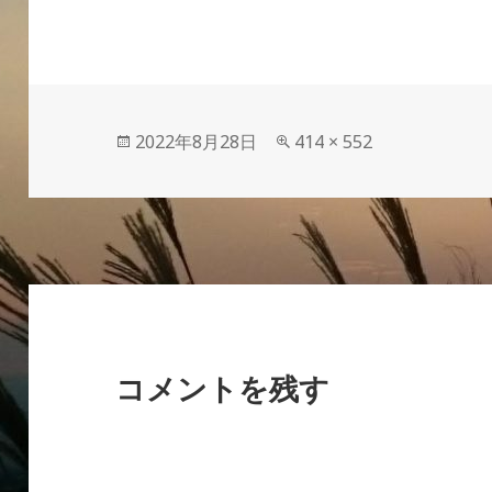
投
フ
2022年8月28日
414 × 552
稿
ル
日:
サ
イ
ズ
コメントを残す