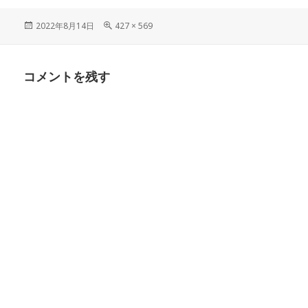
投
フ
2022年8月14日
427 × 569
稿
ル
日:
サ
イ
コメントを残す
ズ