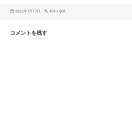
投
フ
2022年7月17日
456 × 608
稿
ル
日:
サ
イ
コメントを残す
ズ