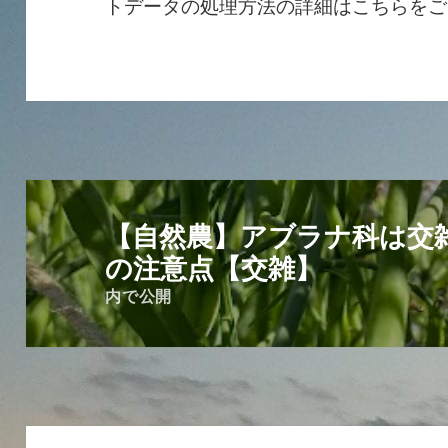
トデータの処理方法の詳細はこちらをご
投
稿
【自然農】アブラナ科は交
ナ
の注意点【交雑】
ビ
内で公開
ゲ
ー
シ
ョ
ン