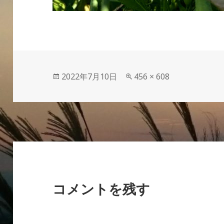
投
フ
2022年7月10日
456 × 608
稿
ル
日:
サ
イ
ズ
コメントを残す