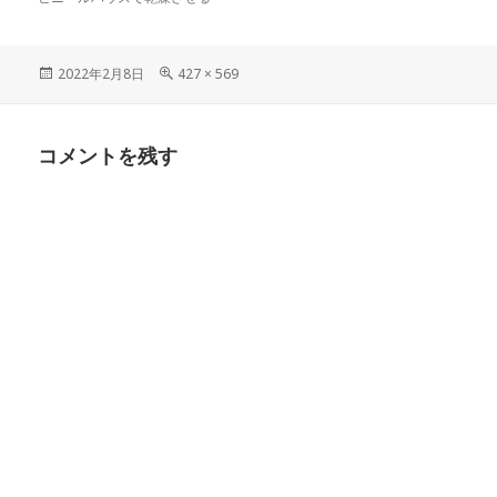
投
フ
2022年2月8日
427 × 569
稿
ル
日:
サ
イ
コメントを残す
ズ