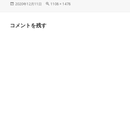
投
フ
2020年12月11日
1108 × 1478
稿
ル
日:
サ
イ
コメントを残す
ズ