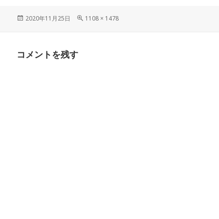
投
フ
2020年11月25日
1108 × 1478
稿
ル
日:
サ
イ
コメントを残す
ズ