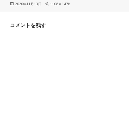
投
フ
2020年11月13日
1108 × 1478
稿
ル
日:
サ
イ
コメントを残す
ズ