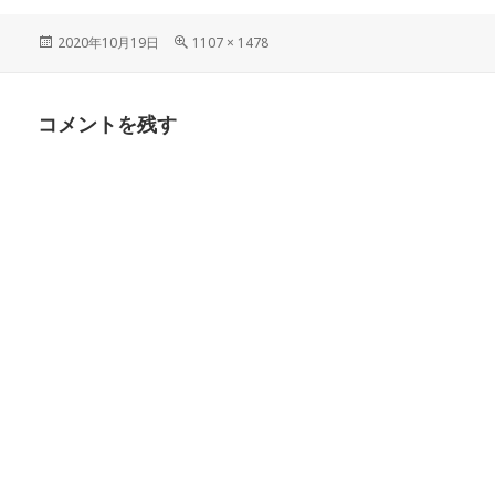
投
フ
2020年10月19日
1107 × 1478
稿
ル
日:
サ
イ
コメントを残す
ズ