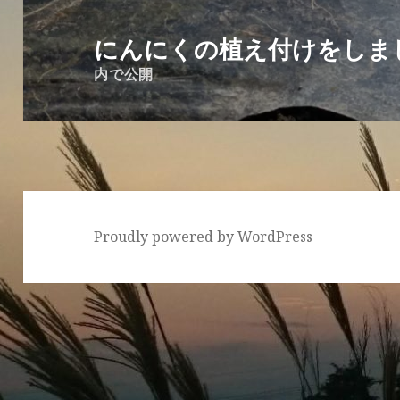
投
稿
にんにくの植え付けをしま
ナ
内で公開
ビ
ゲ
ー
シ
ョ
ン
Proudly powered by WordPress