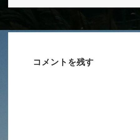
日:
サ
イ
ズ
コメントを残す