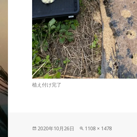
植え付け完了
投
フ
2020年10月26日
1108 × 1478
稿
ル