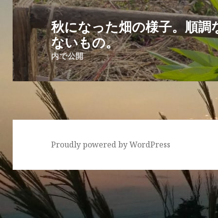
投
稿
秋になった畑の様子。順調
ナ
ないもの。
ビ
内で公開
ゲ
ー
シ
ョ
ン
Proudly powered by WordPress