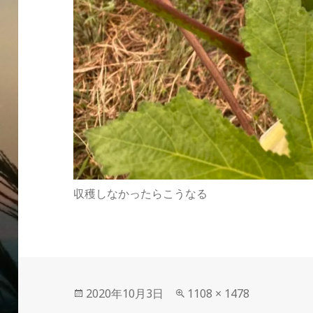
収穫しなかったらこうなる
投
フ
2020年10月3日
1108 × 1478
稿
ル