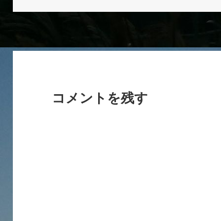
日:
サ
イ
ズ
コメントを残す