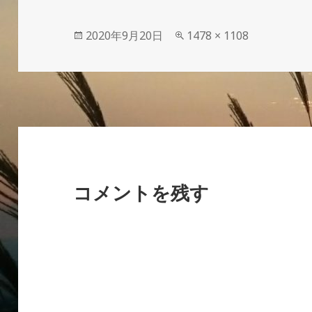
投
フ
2020年9月20日
1478 × 1108
稿
ル
日:
サ
イ
ズ
コメントを残す