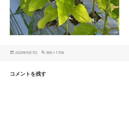
投
フ
2020年9月7日
960 × 1706
稿
ル
日:
サ
イ
コメントを残す
ズ