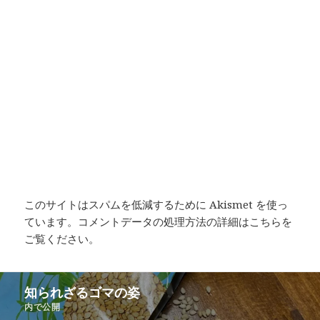
このサイトはスパムを低減するために Akismet を使っ
ています。
コメントデータの処理方法の詳細はこちらを
ご覧ください
。
投
知られざるゴマの姿
稿
内で公開
ナ