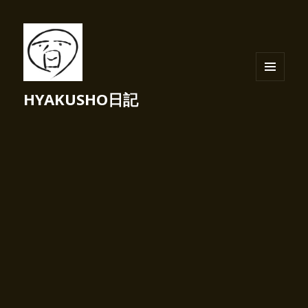
メニュ
HYAKUSHO日記
ーとウ
ィジェ
ット