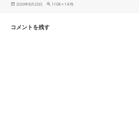
投
フ
2020年8月23日
1108 × 1478
稿
ル
日:
サ
イ
コメントを残す
ズ