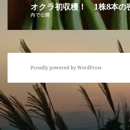
稿
オクラ初収穫！ 1株8本の
ナ
内で公開
ビ
ゲ
ー
シ
ョ
ン
Proudly powered by WordPress