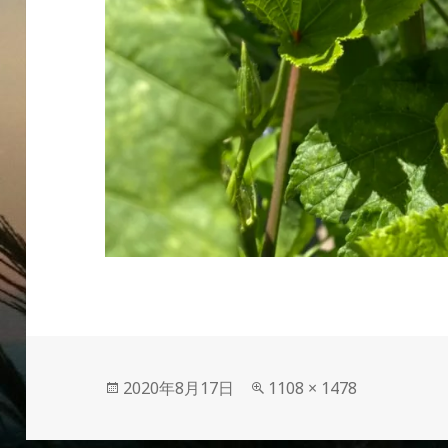
投
フ
2020年8月17日
1108 × 1478
稿
ル
日:
サ