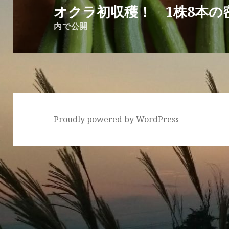
稿
オクラ初収穫！ 1株8本の
ナ
内で公開
ビ
ゲ
ー
シ
ョ
ン
Proudly powered by WordPress