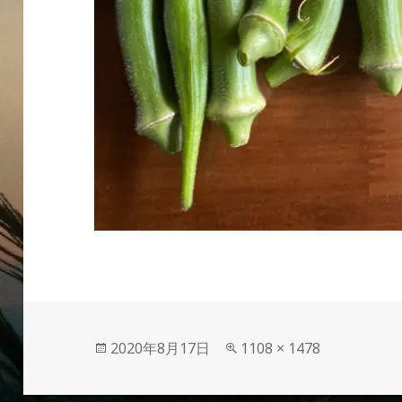
投
フ
2020年8月17日
1108 × 1478
稿
ル
日:
サ