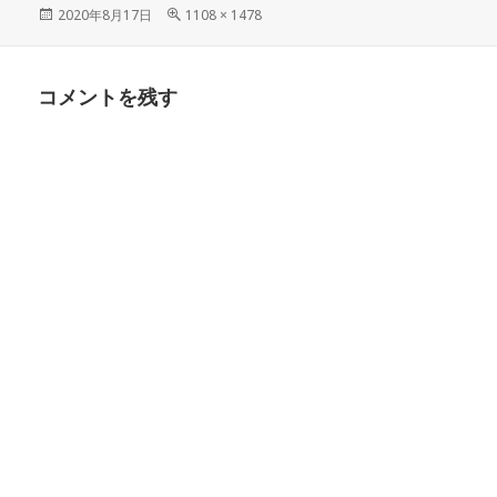
投
フ
2020年8月17日
1108 × 1478
稿
ル
日:
サ
イ
コメントを残す
ズ