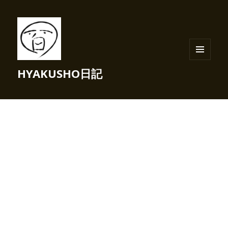
メニュ
HYAKUSHO日記
ーとウ
ィジェ
ット