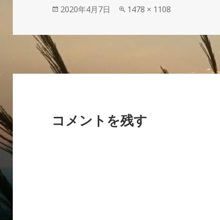
投
フ
2020年4月7日
1478 × 1108
稿
ル
日:
サ
イ
ズ
コメントを残す