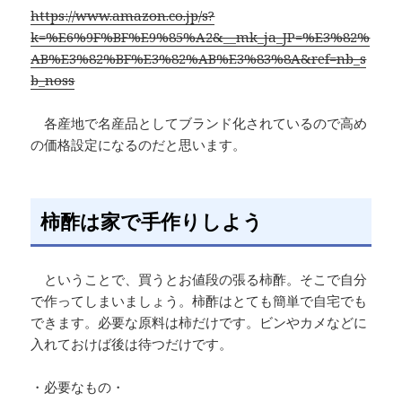
https://www.amazon.co.jp/s?
k=%E6%9F%BF%E9%85%A2&__mk_ja_JP=%E3%82%
AB%E3%82%BF%E3%82%AB%E3%83%8A&ref=nb_s
b_noss
各産地で名産品としてブランド化されているので高め
の価格設定になるのだと思います。
柿酢は家で手作りしよう
ということで、買うとお値段の張る柿酢。そこで自分
で作ってしまいましょう。柿酢はとても簡単で自宅でも
できます。必要な原料は柿だけです。ビンやカメなどに
入れておけば後は待つだけです。
・必要なもの・