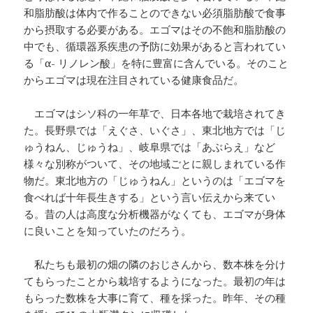
和脂肪酸は体内で作ることのできない必須脂肪酸で食事
から摂取する必要がある。エゴマはその不飽和脂肪酸の
中でも、循環器系疾患の予防に効果があると言われてい
る「α- リノレン酸」を特に豊富に含んでいる。そのこと
からエゴマは現在注目されている健康食品だ。
エゴマはシソ科の一年草で、日本各地で栽培されてき
た。長野県では「えぐさ、いぐさ」、東北地方では「じ
ゅうねん、じゅうね」、岐阜県では「あぶらえ」など
様々な別称がついて、その地域ごとに親しまれている作
物だ。東北地方の「じゅうねん」というのは「エゴマを
食べれば十年長生きする」という言い伝えから来てい
る。昔の人は高度な分析機器がなくても、エゴマが身体
に良いことを知っていたのだろう。
私たちも最初の畑の隣のおじさんから、数本株を分け
てもらったことから栽培するようになった。最初の年は
もらった数株を大事に育て、種を採った。昨年、その種