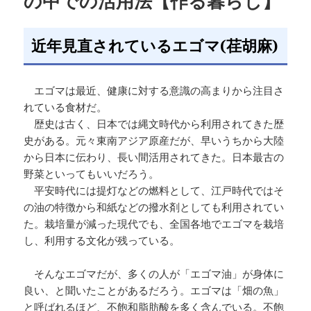
の中での活用法【作る暮らし】
近年見直されているエゴマ(荏胡麻)
エゴマは最近、健康に対する意識の高まりから注目さ
れている食材だ。
歴史は古く、日本では縄文時代から利用されてきた歴
史がある。元々東南アジア原産だが、早いうちから大陸
から日本に伝わり、長い間活用されてきた。日本最古の
野菜といってもいいだろう。
平安時代には提灯などの燃料として、江戸時代ではそ
の油の特徴から和紙などの撥水剤としても利用されてい
た。栽培量が減った現代でも、全国各地でエゴマを栽培
し、利用する文化が残っている。
そんなエゴマだが、多くの人が「エゴマ油」が身体に
良い、と聞いたことがあるだろう。エゴマは「畑の魚」
と呼ばれるほど、不飽和脂肪酸を多く含んでいる。不飽