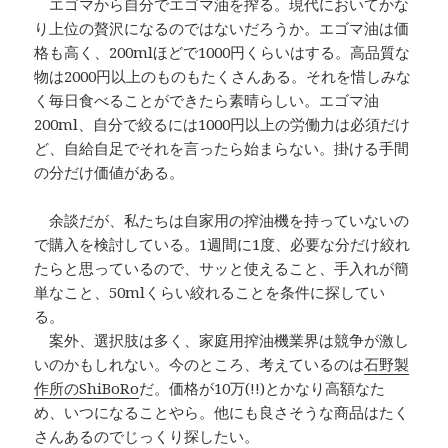
エゴマから自分でエゴマ油を搾る。現代においてかな
り上位の贅沢になるのではないだろうか。エゴマ油は価
格も高く、200mlほどで1000円くらいはする。高品質な
物は2000円以上のものもたくさんある。それを惜しみな
く毎日食べることができたら素晴らしい。エゴマ油
200ml、自分で絞るには1000円以上の労働力は必須だけ
ど、自給自足でそれを言ったら始まらない。掛ける手間
の分だけ価値がある。
余談だが、私たちは自家用の搾油機を持っていないの
で購入を検討している。1週間に1度、必要な分だけ絞れ
たらと思っているので、サッと使えること、手入れが簡
単なこと、50mlくらい絞れることを条件に探してい
る。
案外、選択肢は多く、家庭用搾油機業界は競争が激し
いのかもしれない。今のところ、考えているのは
石野製
作所のShiBoRo
だ。価格が10万(!!)とかなり高額なた
め、いつになることやら。他にも良さそうな商品はたく
さんあるのでじっくり探したい。