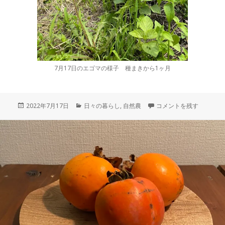
7月17日のエゴマの様子 種まきから1ヶ月
投
カ
【自給】エゴマの栽培と
2022年7月17日
日々の暮らし
,
自然農
コメントを残す
稿
テ
日:
ゴ
リ
ー